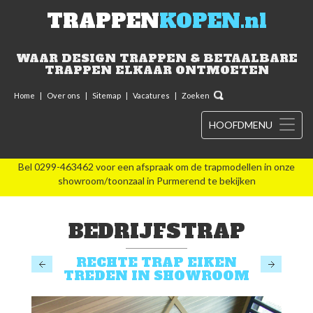
TRAPPEN
KOPEN.nl
WAAR DESIGN TRAPPEN & BETAALBARE
TRAPPEN ELKAAR ONTMOETEN
Home
|
Over ons
|
Sitemap
|
Vacatures
|
Zoeken
HOOFDMENU
Bel 0299-463462 voor een afspraak om de trapmodellen in onze
showroom/toonzaal in Purmerend te bekijken
BEDRIJFSTRAP
RECHTE TRAP EIKEN
TREDEN IN SHOWROOM