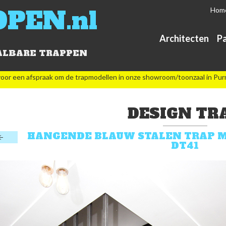
OPEN.nl
Hom
Architecten
Pa
ALBARE TRAPPEN
oor een afspraak om de trapmodellen in onze showroom/toonzaal in Pur
DESIGN TR
HANGENDE BLAUW STALEN TRAP 
DT41