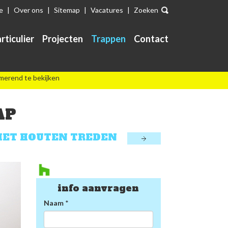
e
|
Over ons
|
Sitemap
|
Vacatures
|
Zoeken
rticulier
Projecten
Trappen
Contact
merend te bekijken
AP
MET HOUTEN TREDEN
info aanvragen
Naam
*