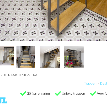
ERUG NAAR DESIGN TRAP
Trappen
>
Desi
25 jaar ervaring
Unieke trappen
Voor 
NL