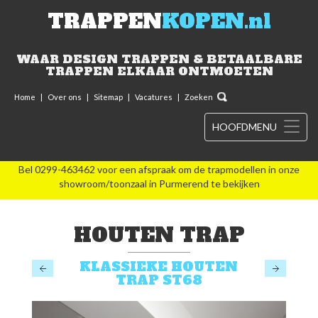
TRAPPEN
KOPEN.nl
WAAR DESIGN TRAPPEN & BETAALBARE
TRAPPEN ELKAAR ONTMOETEN
Home
|
Over ons
|
Sitemap
|
Vacatures
|
Zoeken
HOOFDMENU
Bel 0299-463462 voor een afspraak om de trapmodellen in onze
showroom/toonzaal in Purmerend te bekijken
HOUTEN TRAP
KLASSIEKE HOUTEN
TRAP ST68