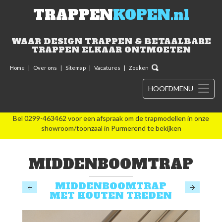
TRAPPEN
KOPEN.nl
WAAR DESIGN TRAPPEN & BETAALBARE
TRAPPEN ELKAAR ONTMOETEN
Home
|
Over ons
|
Sitemap
|
Vacatures
|
Zoeken
HOOFDMENU
Bel 0299-463462 voor een afspraak om de trapmodellen in onze
showroom/toonzaal in Purmerend te bekijken
MIDDENBOOMTRAP
MIDDENBOOMTRAP
MET HOUTEN TREDEN