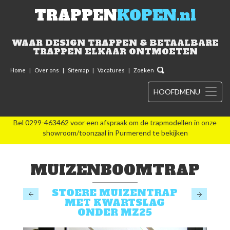
TRAPPEN
KOPEN.nl
WAAR DESIGN TRAPPEN & BETAALBARE
TRAPPEN ELKAAR ONTMOETEN
Home
|
Over ons
|
Sitemap
|
Vacatures
|
Zoeken
HOOFDMENU
Bel 0299-463462 voor een afspraak om de trapmodellen in onze
showroom/toonzaal in Purmerend te bekijken
MUIZENBOOMTRAP
STOERE MUIZENTRAP
MET KWARTSLAG
ONDER MZ25