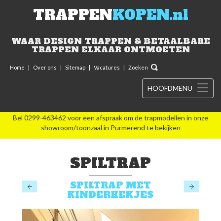
TRAPPEN
KOPEN.nl
WAAR DESIGN TRAPPEN & BETAALBARE
TRAPPEN ELKAAR ONTMOETEN
Home
|
Over ons
|
Sitemap
|
Vacatures
|
Zoeken
HOOFDMENU
Bel 0299-463462 voor een afspraak om de trapmodellen in onze
showroom/toonzaal in Purmerend te bekijken
SPILTRAP
SPILTRAP MET
KINDERHEKJES