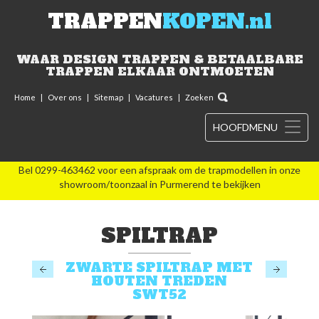
TRAPPEN
KOPEN.nl
WAAR DESIGN TRAPPEN & BETAALBARE
TRAPPEN ELKAAR ONTMOETEN
Home
|
Over ons
|
Sitemap
|
Vacatures
|
Zoeken
HOOFDMENU
Bel 0299-463462 voor een afspraak om de trapmodellen in onze
showroom/toonzaal in Purmerend te bekijken
SPILTRAP
ZWARTE SPILTRAP MET
HOUTEN TREDEN
SWT52