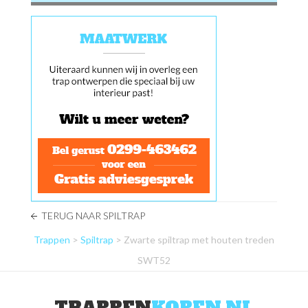
TERUG NAAR SPILTRAP
Trappen
>
Spiltrap
> Zwarte spiltrap met houten treden
SWT52
TRAPPEN
KOPEN.NL