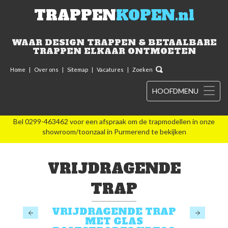
TRAPPEN
KOPEN.nl
WAAR DESIGN TRAPPEN & BETAALBARE
TRAPPEN ELKAAR ONTMOETEN
Home
|
Over ons
|
Sitemap
|
Vacatures
|
Zoeken
HOOFDMENU
Bel 0299-463462 voor een afspraak om de trapmodellen in onze
showroom/toonzaal in Purmerend te bekijken
VRIJDRAGENDE
TRAP
VRIJDRAGENDE TRAP
MET GLAS