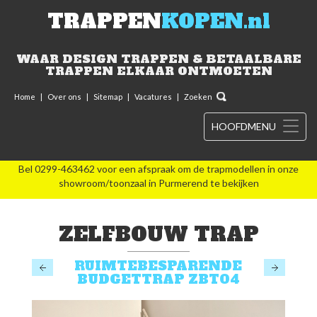
TRAPPEN
KOPEN.nl
WAAR DESIGN TRAPPEN & BETAALBARE
TRAPPEN ELKAAR ONTMOETEN
Home
|
Over ons
|
Sitemap
|
Vacatures
|
Zoeken
HOOFDMENU
Bel 0299-463462 voor een afspraak om de trapmodellen in onze
showroom/toonzaal in Purmerend te bekijken
ZELFBOUW TRAP
RUIMTEBESPARENDE
BUDGETTRAP ZBT04