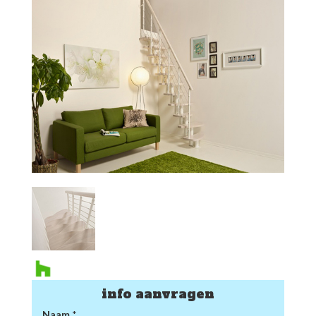
info aanvragen
Naam
*