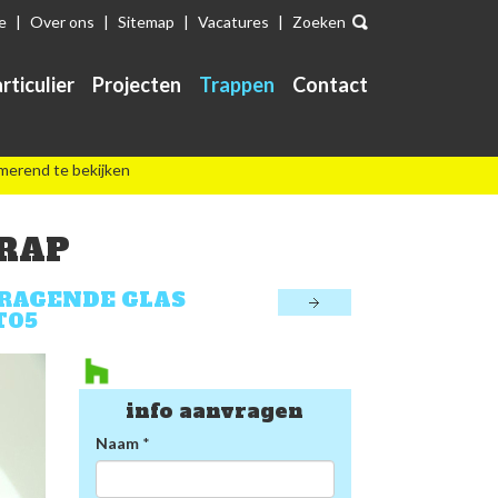
e
|
Over ons
|
Sitemap
|
Vacatures
|
Zoeken
rticulier
Projecten
Trappen
Contact
merend te bekijken
RAP
RAGENDE GLAS
T05
info aanvragen
Naam
*