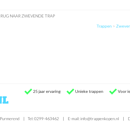
ERUG NAAR ZWEVENDE TRAP
Trappen
>
Zweven
25 jaar ervaring
Unieke trappen
Voor 
NL
 Purmerend
|
Tel: 0299-463462
|
E-mail:
info@trappenkopen.nl
|
D