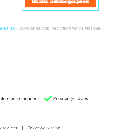
de trap
> Zwevende trap met vrijdragende glas balu..
iedere portemonnee
Persoonlijk advies
isclaimer
|
Privacyverklaring